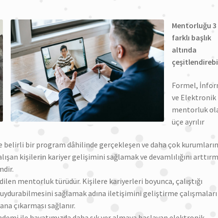
Mentorluğu 3
farklı başlık
altında
çeşitlendirebil
Formel, İnfo
ve Elektronik
mentorluk ol
üçe ayrılır
e belirli bir program dâhilinde gerçekleşen ve daha çok kurumları
çalışan kişilerin kariyer gelişimini sağlamak ve devamlılığını arttır
mdir.
dilen mentorluk türüdür. Kişilere kariyerleri boyunca, çalıştığı
k uydurabilmesini sağlamak adına iletişimini geliştirme çalışmaları
lana çıkarması sağlanır.
ndemi ile hayatımızda daha sık yer almaya başlayan elektronik