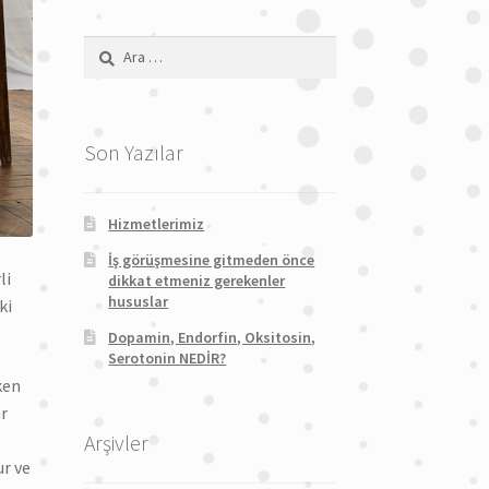
Arama:
Son Yazılar
Hizmetlerimiz
İş görüşmesine gitmeden önce
li
dikkat etmeniz gerekenler
hususlar
ki
Dopamin, Endorfin, Oksitosin,
Serotonin NEDİR?
ken
ar
Arşivler
ur ve