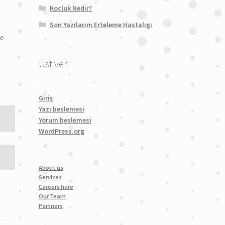
Koçluk Nedir?
Son Yazılarım Erteleme Hastalıgı
me
Üst veri
Giriş
Yazı beslemesi
Yorum beslemesi
WordPress.org
About us
Services
Careers here
Our Team
Partners