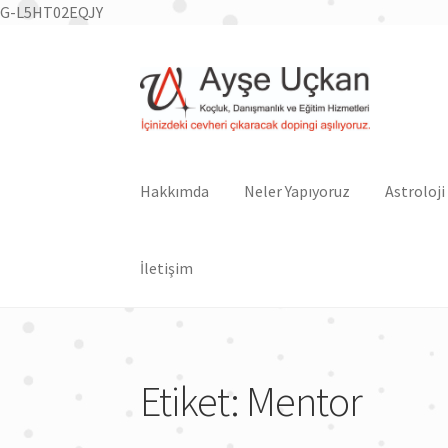
G-L5HT02EQJY
Dolaşıma
İçeriğe
geç
geç
Hakkımda
Neler Yapıyoruz
Astroloji
İletişim
Etiket:
Mentor