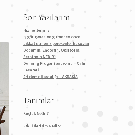
Son Yazılarım
Hizmetlerimiz
İş görüşmesine gitmeden önce
dikkat etmeniz gerekenler hususlar
Dopamin, Endorfin, Oksitosin,
Serotonin NEDİR?
Dunning Kruger Sendromu – Cahil
Cesareti
Erteleme Hastalığı – AKRASİA
Tanımlar
Koçluk Nedir?
Etkili İletişim Nedir?