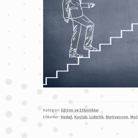
Kategori:
Eğitim ve Etkinlikler
Etiketler:
Hedef
,
Koçluk
,
Liderlik
,
Motivasyon
,
Mot