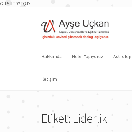
G-L5HT02EQJY
Dolaşıma
İçeriğe
geç
geç
Hakkımda
Neler Yapıyoruz
Astroloji
İletişim
Etiket:
Liderlik