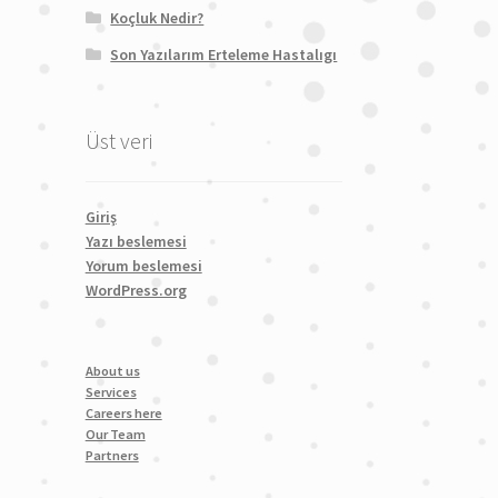
Koçluk Nedir?
Son Yazılarım Erteleme Hastalıgı
Üst veri
Giriş
Yazı beslemesi
Yorum beslemesi
WordPress.org
About us
Services
Careers here
Our Team
Partners