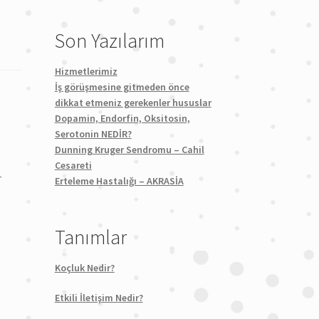
Son Yazılarım
Hizmetlerimiz
İş görüşmesine gitmeden önce
dikkat etmeniz gerekenler hususlar
Dopamin, Endorfin, Oksitosin,
Serotonin NEDİR?
Dunning Kruger Sendromu – Cahil
Cesareti
r
Erteleme Hastalığı – AKRASİA
Tanımlar
Koçluk Nedir?
Etkili İletişim Nedir?